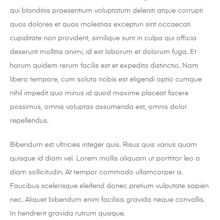
qui blanditiis praesentium voluptatum deleniti atque corrupti
quos dolores et quas molestias excepturi sint occaecati
cupiditate non provident, similique sunt in culpa qui officia
deserunt mollitia animi, id est laborum et dolorum fuga. Et
harum quidem rerum facilis est et expedita distinctio. Nam
libero tempore, cum soluta nobis est eligendi optio cumque
nihil impedit quo minus id quod maxime placeat facere
possimus, omnis voluptas assumenda est, omnis dolor
repellendus.
Bibendum est ultricies integer quis. Risus quis varius quam
quisque id diam vel. Lorem mollis aliquam ut porttitor leo a
diam sollicitudin. At tempor commodo ullamcorper a.
Faucibus scelerisque eleifend donec pretium vulputate sapien
nec. Aliquet bibendum enim facilisis gravida neque convallis.
In hendrerit gravida rutrum quisque.