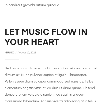
In hendrerit gravida rutrum quisque.
LET MUSIC FLOW IN
YOUR HEART
MUSIC
August 10, 2021
Sed arcu non odio euismod lacinia. Sit amet cursus sit amet
dictum sit. Nunc pulvinar sapien et ligula ullamcorper.
Pellentesque diam volutpat commodo sed egestas. Tellus
elementum sagittis vitae et leo duis ut diam quam. Eleifend
donec pretium vulputate sapien nec sagittis aliquam
malesuada bibendum. At risus viverra adipiscing at in tellus.