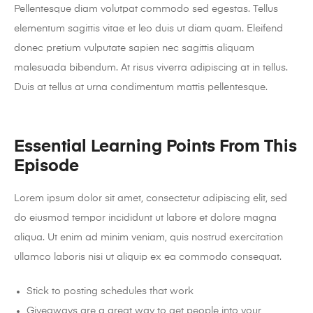
Pellentesque diam volutpat commodo sed egestas. Tellus
elementum sagittis vitae et leo duis ut diam quam. Eleifend
donec pretium vulputate sapien nec sagittis aliquam
malesuada bibendum. At risus viverra adipiscing at in tellus.
Duis at tellus at urna condimentum mattis pellentesque.
Essential Learning Points From This
Episode
Lorem ipsum dolor sit amet, consectetur adipiscing elit, sed
do eiusmod tempor incididunt ut labore et dolore magna
aliqua. Ut enim ad minim veniam, quis nostrud exercitation
ullamco laboris nisi ut aliquip ex ea commodo consequat.
Stick to posting schedules that work
Giveaways are a great way to get people into your