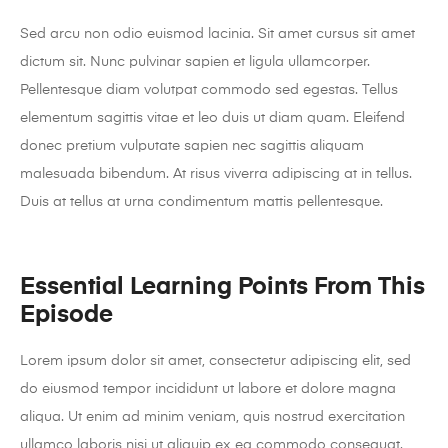
Sed arcu non odio euismod lacinia. Sit amet cursus sit amet
dictum sit. Nunc pulvinar sapien et ligula ullamcorper.
Pellentesque diam volutpat commodo sed egestas. Tellus
elementum sagittis vitae et leo duis ut diam quam. Eleifend
donec pretium vulputate sapien nec sagittis aliquam
malesuada bibendum. At risus viverra adipiscing at in tellus.
Duis at tellus at urna condimentum mattis pellentesque.
Essential Learning Points From This
Episode
Lorem ipsum dolor sit amet, consectetur adipiscing elit, sed
do eiusmod tempor incididunt ut labore et dolore magna
aliqua. Ut enim ad minim veniam, quis nostrud exercitation
ullamco laboris nisi ut aliquip ex ea commodo consequat.