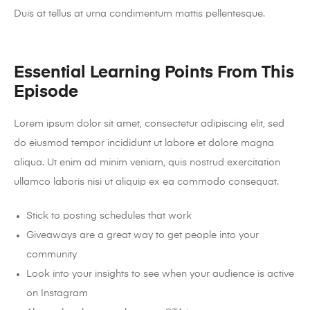
Duis at tellus at urna condimentum mattis pellentesque.
Essential Learning Points From This
Episode
Lorem ipsum dolor sit amet, consectetur adipiscing elit, sed
do eiusmod tempor incididunt ut labore et dolore magna
aliqua. Ut enim ad minim veniam, quis nostrud exercitation
ullamco laboris nisi ut aliquip ex ea commodo consequat.
Stick to posting schedules that work
Giveaways are a great way to get people into your
community
Look into your insights to see when your audience is active
on Instagram