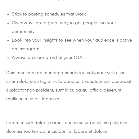
Stick to posting schedules that work
Giveaways are a great way to get people into your
community
Look into your insights to see when your audience is active
on Instagram
Always be clear on what your CTA is
Duis aute irure dolor in reprehenderit in voluptate velit esse
cillum dolore eu fugiat nulla pariatur. Excepteur sint occaecat
cupidatat non proident, sunt in culpa qui officia deserunt
mollit anim id est laborum.
Lorem ipsum dolor sit amet, consectetur adipiscing elit, sed
do eiusmod tempor incididunt ut labore et dolore.