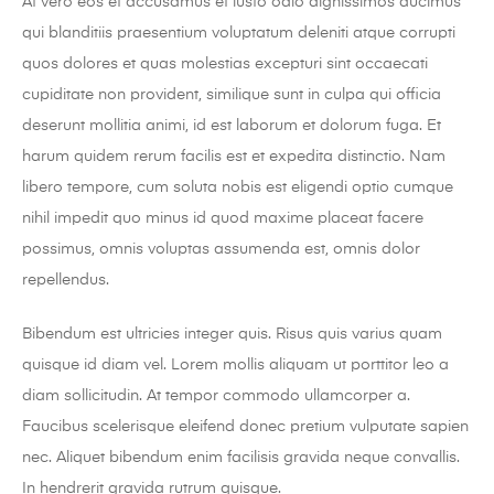
At vero eos et accusamus et iusto odio dignissimos ducimus
qui blanditiis praesentium voluptatum deleniti atque corrupti
quos dolores et quas molestias excepturi sint occaecati
cupiditate non provident, similique sunt in culpa qui officia
deserunt mollitia animi, id est laborum et dolorum fuga. Et
harum quidem rerum facilis est et expedita distinctio. Nam
libero tempore, cum soluta nobis est eligendi optio cumque
nihil impedit quo minus id quod maxime placeat facere
possimus, omnis voluptas assumenda est, omnis dolor
repellendus.
Bibendum est ultricies integer quis. Risus quis varius quam
quisque id diam vel. Lorem mollis aliquam ut porttitor leo a
diam sollicitudin. At tempor commodo ullamcorper a.
Faucibus scelerisque eleifend donec pretium vulputate sapien
nec. Aliquet bibendum enim facilisis gravida neque convallis.
In hendrerit gravida rutrum quisque.