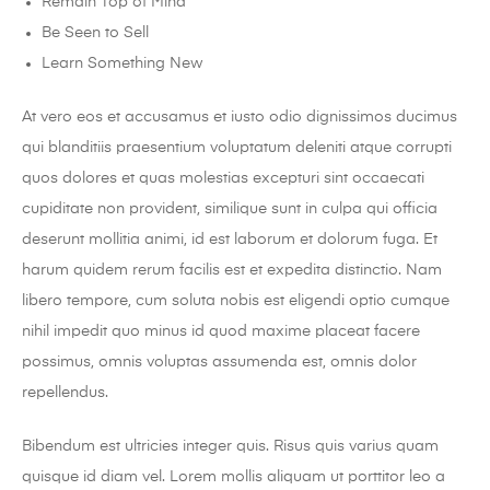
Remain Top of Mind
Be Seen to Sell
Learn Something New
At vero eos et accusamus et iusto odio dignissimos ducimus
qui blanditiis praesentium voluptatum deleniti atque corrupti
quos dolores et quas molestias excepturi sint occaecati
cupiditate non provident, similique sunt in culpa qui officia
deserunt mollitia animi, id est laborum et dolorum fuga. Et
harum quidem rerum facilis est et expedita distinctio. Nam
libero tempore, cum soluta nobis est eligendi optio cumque
nihil impedit quo minus id quod maxime placeat facere
possimus, omnis voluptas assumenda est, omnis dolor
repellendus.
Bibendum est ultricies integer quis. Risus quis varius quam
quisque id diam vel. Lorem mollis aliquam ut porttitor leo a