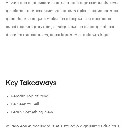
At vero eos et accusamus et iusto odio dignissimos ducimus
qui blanditiis praesentium voluptatum deleniti atque corrupti
quos dolores et quas molestias excepturi sint occaecati
cupiditate non provident, similique sunt in culpa qui officia
deserunt mollitia animi, id est laborum et dolorum fuga.
Key Takeaways
Remain Top of Mind
Be Seen to Sell
Learn Something New
At vero eos et accusamus et iusto odio dignissimos ducimus