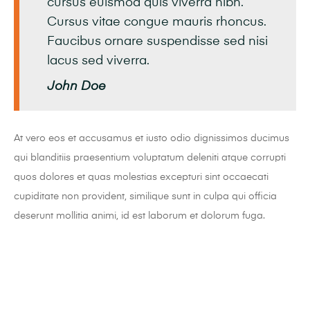
cursus euismod quis viverra nibh.
Cursus vitae congue mauris rhoncus.
Faucibus ornare suspendisse sed nisi
lacus sed viverra.
John Doe
At vero eos et accusamus et iusto odio dignissimos ducimus
qui blanditiis praesentium voluptatum deleniti atque corrupti
quos dolores et quas molestias excepturi sint occaecati
cupiditate non provident, similique sunt in culpa qui officia
deserunt mollitia animi, id est laborum et dolorum fuga.