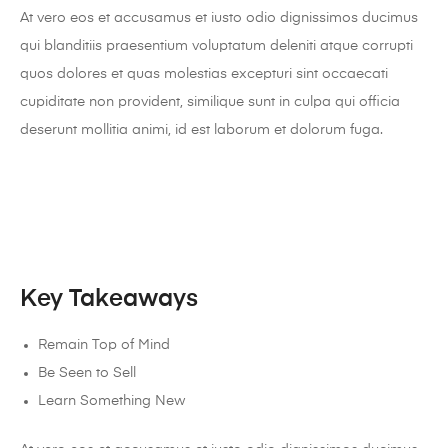
At vero eos et accusamus et iusto odio dignissimos ducimus
qui blanditiis praesentium voluptatum deleniti atque corrupti
quos dolores et quas molestias excepturi sint occaecati
cupiditate non provident, similique sunt in culpa qui officia
deserunt mollitia animi, id est laborum et dolorum fuga.
Key Takeaways
Remain Top of Mind
Be Seen to Sell
Learn Something New