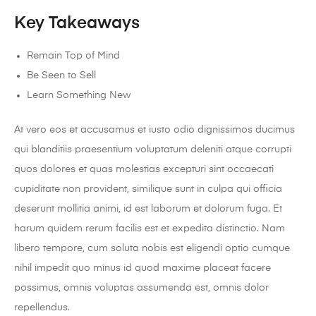
Key Takeaways
Remain Top of Mind
Be Seen to Sell
Learn Something New
At vero eos et accusamus et iusto odio dignissimos ducimus
qui blanditiis praesentium voluptatum deleniti atque corrupti
quos dolores et quas molestias excepturi sint occaecati
cupiditate non provident, similique sunt in culpa qui officia
deserunt mollitia animi, id est laborum et dolorum fuga. Et
harum quidem rerum facilis est et expedita distinctio. Nam
libero tempore, cum soluta nobis est eligendi optio cumque
nihil impedit quo minus id quod maxime placeat facere
possimus, omnis voluptas assumenda est, omnis dolor
repellendus.