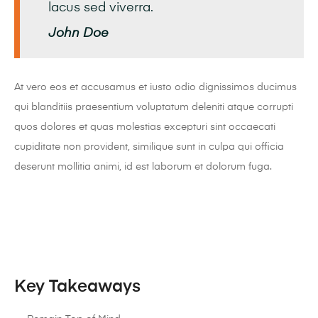
lacus sed viverra.
John Doe
At vero eos et accusamus et iusto odio dignissimos ducimus
qui blanditiis praesentium voluptatum deleniti atque corrupti
quos dolores et quas molestias excepturi sint occaecati
cupiditate non provident, similique sunt in culpa qui officia
deserunt mollitia animi, id est laborum et dolorum fuga.
Key Takeaways