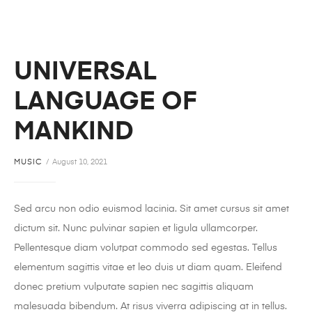
UNIVERSAL
LANGUAGE OF
MANKIND
MUSIC
August 10, 2021
Sed arcu non odio euismod lacinia. Sit amet cursus sit amet
dictum sit. Nunc pulvinar sapien et ligula ullamcorper.
Pellentesque diam volutpat commodo sed egestas. Tellus
elementum sagittis vitae et leo duis ut diam quam. Eleifend
donec pretium vulputate sapien nec sagittis aliquam
malesuada bibendum. At risus viverra adipiscing at in tellus.