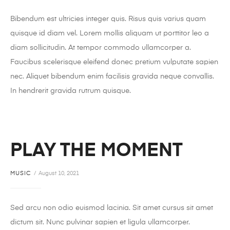
Bibendum est ultricies integer quis. Risus quis varius quam
quisque id diam vel. Lorem mollis aliquam ut porttitor leo a
diam sollicitudin. At tempor commodo ullamcorper a.
Faucibus scelerisque eleifend donec pretium vulputate sapien
nec. Aliquet bibendum enim facilisis gravida neque convallis.
In hendrerit gravida rutrum quisque.
PLAY THE MOMENT
MUSIC
August 10, 2021
Sed arcu non odio euismod lacinia. Sit amet cursus sit amet
dictum sit. Nunc pulvinar sapien et ligula ullamcorper.