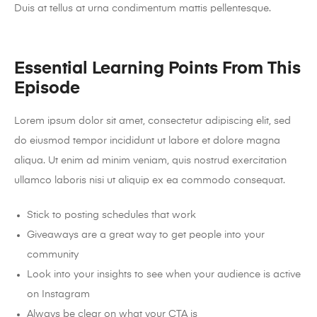
Duis at tellus at urna condimentum mattis pellentesque.
Essential Learning Points From This
Episode
Lorem ipsum dolor sit amet, consectetur adipiscing elit, sed
do eiusmod tempor incididunt ut labore et dolore magna
aliqua. Ut enim ad minim veniam, quis nostrud exercitation
ullamco laboris nisi ut aliquip ex ea commodo consequat.
Stick to posting schedules that work
Giveaways are a great way to get people into your
community
Look into your insights to see when your audience is active
on Instagram
Always be clear on what your CTA is