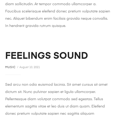
diam sollicitudin. At tempor commodo ullamcorper a.
Faucibus scelerisque eleifend donec pretium vulputate sapien
nec. Aliquet bibendum enim facilisis gravida neque convallis.
In hendrerit gravida rutrum quisque.
FEELINGS SOUND
MUSIC
August 10, 2021
Sed arcu non odio euismod lacinia. Sit amet cursus sit amet
dictum sit. Nunc pulvinar sapien et ligula ullamcorper.
Pellentesque diam volutpat commodo sed egestas. Tellus
elementum sagittis vitae et leo duis ut diam quam. Eleifend
donec pretium vulputate sapien nec sagittis aliquam