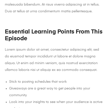
malesuada bibendum. At risus viverra adipiscing at in tellus.
Duis at tellus at urna condimentum mattis pellentesque.
Essential Learning Points From This
Episode
Lorem ipsum dolor sit amet, consectetur adipiscing elit, sed
do eiusmod tempor incididunt ut labore et dolore magna
aliqua. Ut enim ad minim veniam, quis nostrud exercitation
ullamco laboris nisi ut aliquip ex ea commodo consequat.
Stick to posting schedules that work
Giveaways are a great way to get people into your
community
Look into your insights to see when your audience is active