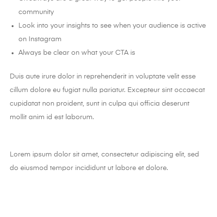
community
Look into your insights to see when your audience is active
on Instagram
Always be clear on what your CTA is
Duis aute irure dolor in reprehenderit in voluptate velit esse
cillum dolore eu fugiat nulla pariatur. Excepteur sint occaecat
cupidatat non proident, sunt in culpa qui officia deserunt
mollit anim id est laborum.
Lorem ipsum dolor sit amet, consectetur adipiscing elit, sed
do eiusmod tempor incididunt ut labore et dolore.