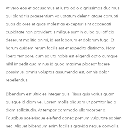
At vero eos et accusamus et iusto odio dignissimos ducimus
qui blanditiis praesentium voluptatum deleniti atque corrupti
quos dolores et quas molestias excepturi sint occaecati
cupiditate non provident, similique sunt in culpa qui officia
deserunt mollitia animi, id est laborum et dolorum fuga. Et
harum quidem rerum facilis est et expedita distinctio. Nam
libero tempore, cum soluta nobis est eligendi optio cumque
nihil impedit quo minus id quod maxime placeat facere
possimus, omnis voluptas assumenda est, omnis dolor
repellendus.
Bibendum est ultricies integer quis. Risus quis varius quam
quisque id diam vel. Lorem mollis aliquam ut porttitor leo a
diam sollicitudin. At tempor commodo ullamcorper a.
Faucibus scelerisque eleifend donec pretium vulputate sapien
nec. Aliquet bibendum enim facilisis gravida neque convallis.