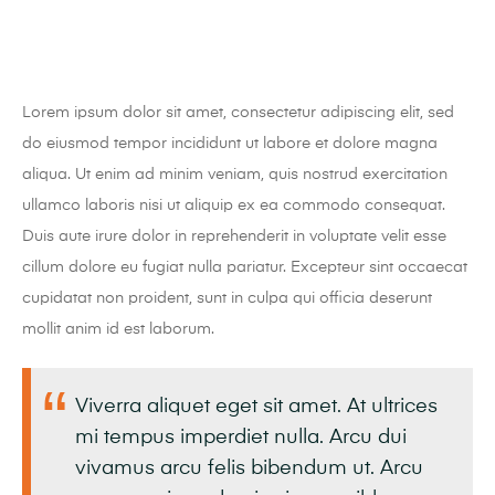
Lorem ipsum dolor sit amet, consectetur adipiscing elit, sed
do eiusmod tempor incididunt ut labore et dolore magna
aliqua. Ut enim ad minim veniam, quis nostrud exercitation
ullamco laboris nisi ut aliquip ex ea commodo consequat.
Duis aute irure dolor in reprehenderit in voluptate velit esse
cillum dolore eu fugiat nulla pariatur. Excepteur sint occaecat
cupidatat non proident, sunt in culpa qui officia deserunt
mollit anim id est laborum.
Viverra aliquet eget sit amet. At ultrices
mi tempus imperdiet nulla. Arcu dui
vivamus arcu felis bibendum ut. Arcu