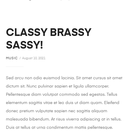
CLASSY BRASSY
SASSY!
MUSIC
August 10, 2021
Sed arcu non odio euismod lacinia. Sit amet cursus sit amet
dictum sit. Nunc pulvinar sapien et ligula ullamcorper.
Pellentesque diam volutpat commodo sed egestas. Tellus
elementum sagittis vitae et leo duis ut diam quam. Eleifend
donec pretium vulputate sapien nec sagittis aliquam
malesuada bibendum. At risus viverra adipiscing at in tellus.
Duis at tellus at urna condimentum mattis pellentesque.