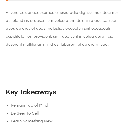
At vero eos et accusamus et iusto odio dignissimos ducimus
qui blanditiis praesentium voluptatum deleniti atque corrupti
quos dolores et quas molestias excepturi sint occaecati
cupiditate non provident, similique sunt in culpa qui officia
deserunt mollitia animi, id est laborum et dolorum fuga.
Key Takeaways
Remain Top of Mind
Be Seen to Sell
Learn Something New