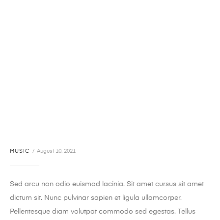
MUSIC
August 10, 2021
Sed arcu non odio euismod lacinia. Sit amet cursus sit amet
dictum sit. Nunc pulvinar sapien et ligula ullamcorper.
Pellentesque diam volutpat commodo sed egestas. Tellus