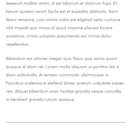
deserunt mollitia animi, id est laborum et dolorum fuga. Et
harum quidem rerum facilis est et expedita distinctio. Nam
libero tempore, cum soluta nobis est eligendi optio cumque
nihil impedit quo minus id quod maxime placeat facere
possimus, omnis voluptas assumenda est, omnis dolor
repellendus.
Bibendum est ultricies integer quis. Risus quis varius quam
quisque id diam vel. Lorem mollis aliquam ut porttitor leo a
diam sollicitudin. At tempor commodo ullamcorper a.
Faucibus scelerisque eleifend donec pretium vulputate sapien
nec. Aliquet bibendum enim facilisis gravida neque convallis.
In hendrerit gravida rutrum quisque.