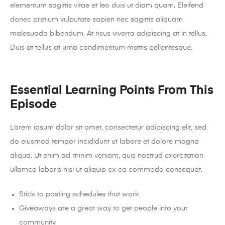
elementum sagittis vitae et leo duis ut diam quam. Eleifend
donec pretium vulputate sapien nec sagittis aliquam
malesuada bibendum. At risus viverra adipiscing at in tellus.
Duis at tellus at urna condimentum mattis pellentesque.
Essential Learning Points From This
Episode
Lorem ipsum dolor sit amet, consectetur adipiscing elit, sed
do eiusmod tempor incididunt ut labore et dolore magna
aliqua. Ut enim ad minim veniam, quis nostrud exercitation
ullamco laboris nisi ut aliquip ex ea commodo consequat.
Stick to posting schedules that work
Giveaways are a great way to get people into your
community