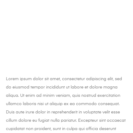
Lorem ipsum dolor sit amet, consectetur adipiscing elit, sed
do eiusmod tempor incididunt ut labore et dolore magna
aliqua. Ut enim ad minim veniam, quis nostrud exercitation
ullamco laboris nisi ut aliquip ex ea commodo consequat.
Duis aute irure dolor in reprehenderit in voluptate velit esse
cillum dolore eu fugiat nulla pariatur. Excepteur sint occaecat
cupidatat non proident, sunt in culpa qui officia deserunt