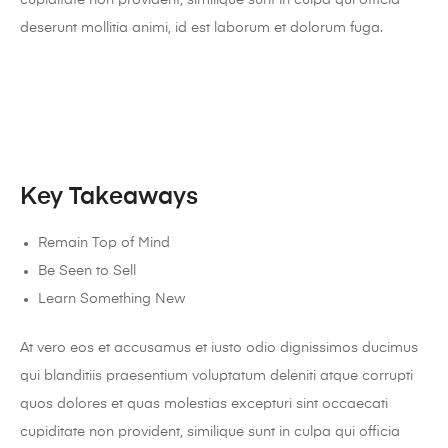
deserunt mollitia animi, id est laborum et dolorum fuga.
Key Takeaways
Remain Top of Mind
Be Seen to Sell
Learn Something New
At vero eos et accusamus et iusto odio dignissimos ducimus
qui blanditiis praesentium voluptatum deleniti atque corrupti
quos dolores et quas molestias excepturi sint occaecati
cupiditate non provident, similique sunt in culpa qui officia